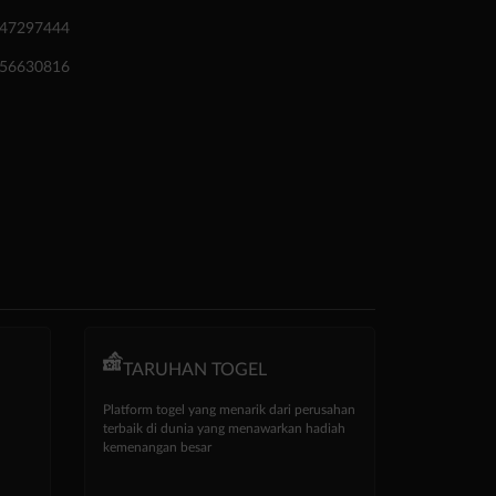
47297444
56630816
TARUHAN TOGEL
Platform togel yang menarik dari perusahan
terbaik di dunia yang menawarkan hadiah
kemenangan besar