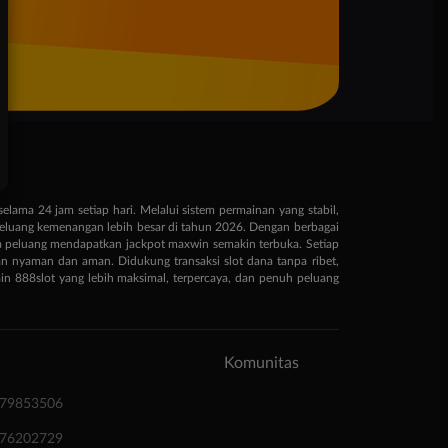
elama 24 jam setiap hari. Melalui sistem permainan yang stabil,
eluang kemenangan lebih besar di tahun 2026. Dengan berbagai
peluang mendapatkan jackpot maxwin semakin terbuka. Setiap
 nyaman dan aman. Didukung transaksi slot dana tanpa ribet,
n 888slot yang lebih maksimal, terpercaya, dan penuh peluang
Komunitas
79853506
76202729