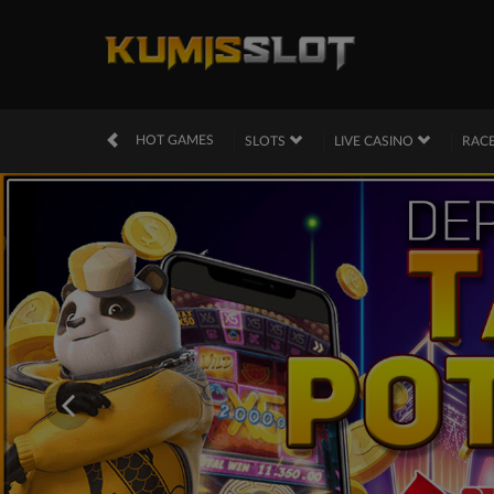
HOT GAMES
SLOTS
LIVE CASINO
RAC