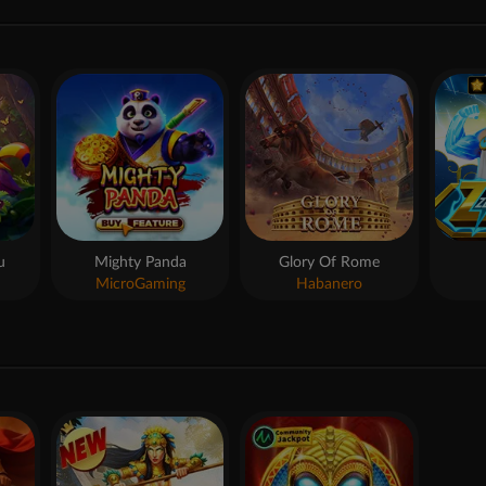
u
Mighty Panda
Glory Of Rome
MicroGaming
Habanero