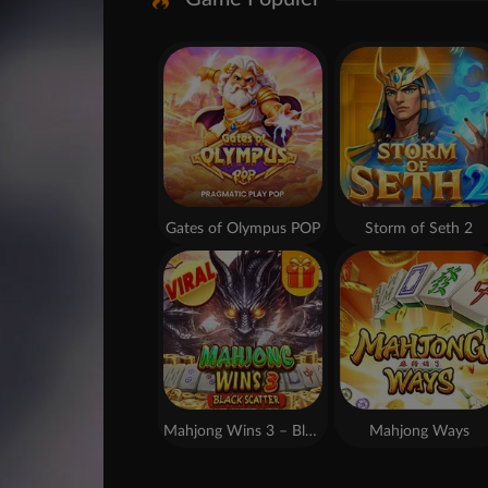
Gates of Olympus POP
Storm of Seth 2
Mahjong Wins 3 – Black Scatter
Mahjong Ways