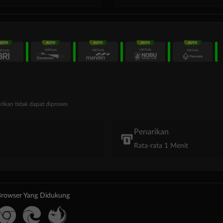
ikan tidak dapat diproses
Penarikan
Rata-rata 1 Menit
rowser Yang Didukung